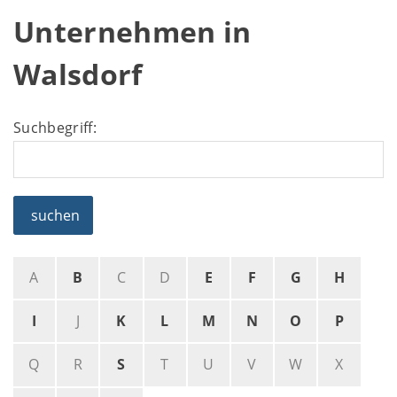
Unternehmen in
Walsdorf
Suchbegriff:
suchen
A
B
C
D
E
F
G
H
I
J
K
L
M
N
O
P
Q
R
S
T
U
V
W
X