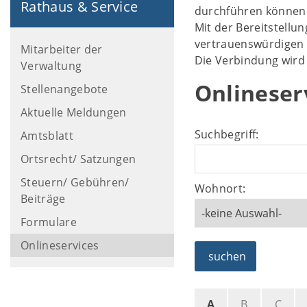
Rathaus & Service
durchführen können. 
Mit der Bereitstell
vertrauenswürdigen 
Mitarbeiter der
Die Verbindung wird 
Verwaltung
Onlineser
Stellenangebote
Aktuelle Meldungen
Suchbegriff:
Amtsblatt
Ortsrecht/ Satzungen
Steuern/ Gebühren/
Wohnort:
Beiträge
Formulare
Onlineservices
suchen
A
B
C