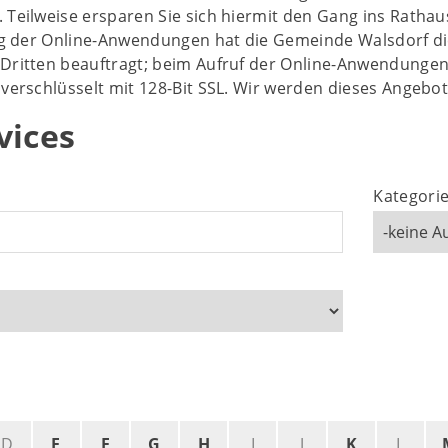
Teilweise ersparen Sie sich hiermit den Gang ins Rathau
ung der Online-Anwendungen hat die Gemeinde Walsdorf d
Dritten beauftragt; beim Aufruf der Online-Anwendungen 
verschlüsselt mit 128-Bit SSL. Wir werden dieses Angebot
vices
Kategorie
D
E
F
G
H
I
J
K
L