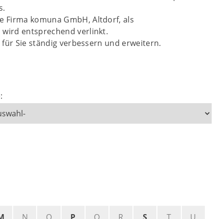
s.
ie Firma komuna GmbH, Altdorf, als
wird entsprechend verlinkt.
 für Sie ständig verbessern und erweitern.
:
M
N
O
P
Q
R
S
T
U