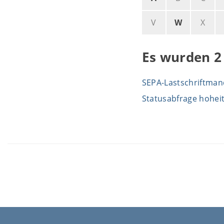
V
W
X
Es wurden 2
SEPA-Lastschriftman
Statusabfrage hohei