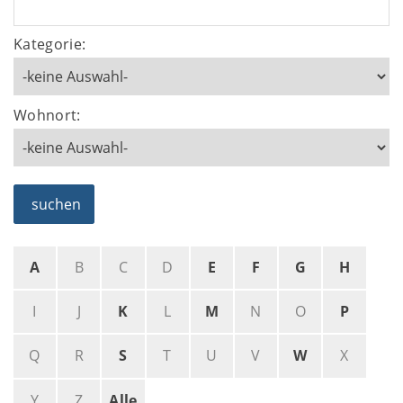
Kategorie:
Wohnort:
suchen
A
B
C
D
E
F
G
H
I
J
K
L
M
N
O
P
Q
R
S
T
U
V
W
X
Y
Z
Alle