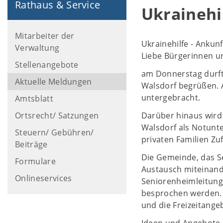
Rathaus & Service
Ukrainehi
Mitarbeiter der
Ukrainehilfe - Ankunf
Verwaltung
Liebe Bürgerinnen u
Stellenangebote
am Donnerstag durft
Aktuelle Meldungen
Walsdorf begrüßen. A
untergebracht.
Amtsblatt
Ortsrecht/ Satzungen
Darüber hinaus wird
Walsdorf als Notunt
Steuern/ Gebühren/
privaten Familien Zu
Beiträge
Die Gemeinde, das Se
Formulare
Austausch miteinand
Onlineservices
Seniorenheimleitung 
besprochen werden. 
und die Freizeitang
Ideen und Angebote 