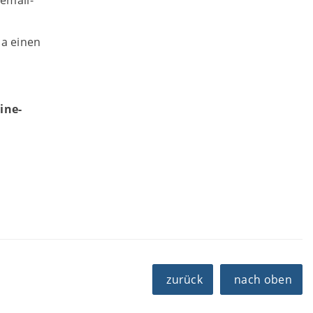
a einen
ine-
zurück
nach oben