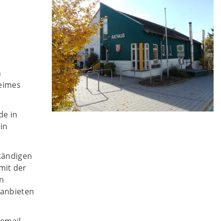
n
heimes
de in
in
ständigen
mit der
en
 anbieten
email-