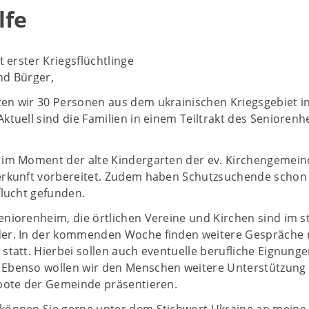
lfe
t erster Kriegsflüchtlinge
nd Bürger,
en wir 30 Personen aus dem ukrainischen Kriegsgebiet i
ktuell sind die Familien in einem Teiltrakt des Senioren
 im Moment der alte Kindergarten der ev. Kirchengemein
erkunft vorbereitet. Zudem haben Schutzsuchende schon 
flucht gefunden.
niorenheim, die örtlichen Vereine und Kirchen sind im 
er. In der kommenden Woche finden weitere Gespräche 
statt. Hierbei sollen auch eventuelle berufliche Eignung
Ebenso wollen wir den Menschen weitere Unterstützung
ebote der Gemeinde präsentieren.
können Sie gerne unter dem Stichwort Ukraine an meine 