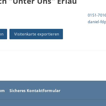
h "Unter Uns" Erlau
0151-701
daniel-fd
en
Visitenkarte exportieren
sum
Sicheres Kontaktformular