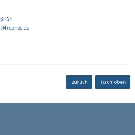
68154
p@freenet.de
zurück
nach oben