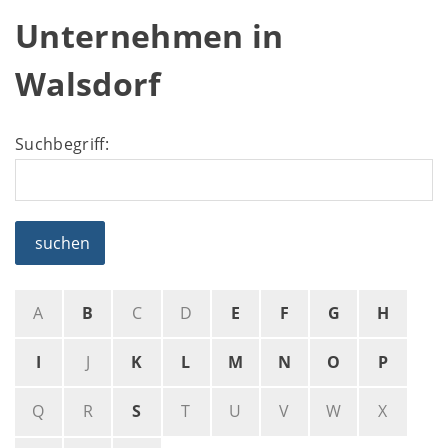
Unternehmen in
Walsdorf
Suchbegriff:
suchen
A
B
C
D
E
F
G
H
I
J
K
L
M
N
O
P
Q
R
S
T
U
V
W
X