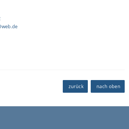
2
@web.de
zurück
nach oben