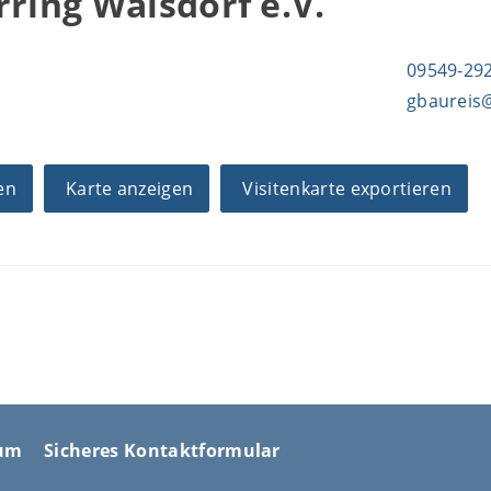
rring Walsdorf e.V.
09549-29
gbaureis
en
Karte anzeigen
Visitenkarte exportieren
sum
Sicheres Kontaktformular