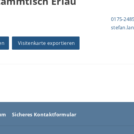
tammtisch Erlau
0175-248
stefan.la
en
Visitenkarte exportieren
sum
Sicheres Kontaktformular