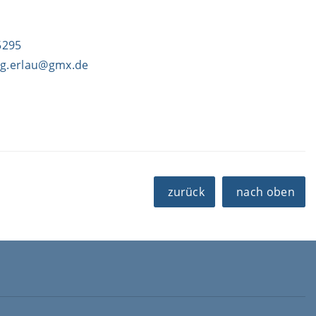
5295
ng.erlau@gmx.de
zurück
nach oben