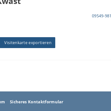
Kwast
09549-98
Visitenkarte exportieren
sum
Sicheres Kontaktformular